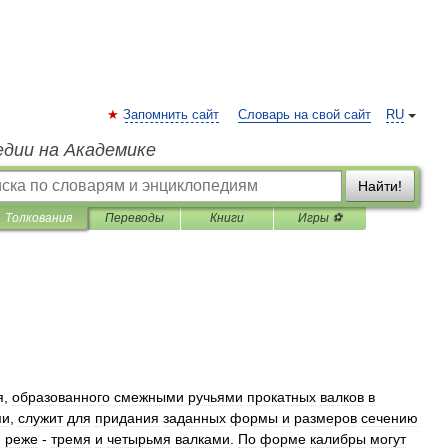
Запомнить сайт
Словарь на свой сайт
RU
едии на Академике
Найти!
Толкования
Переводы
Книги
Игры ⚽
я
,
образованного
смежными
ручьями
прокатных
валков
в
ми
,
служит
для
придания
заданных
формы
и
размеров
сечению
,
реже
-
тремя
и
четырьмя
валками
.
По
форме
калибры
могут