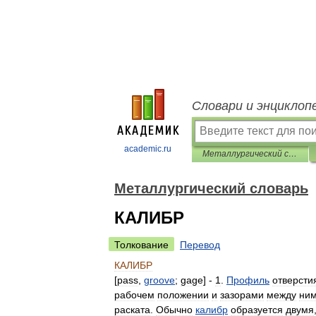
Словари и энциклоп
academic.ru
Металлургический словарь
Металлургический словарь
КАЛИБР
Толкование
Перевод
КАЛИБР
[
pass
,
groove
;
gage
] -
1
.
Профиль
отверсти
рабочем
положении
и
зазорами
между
ни
раската
.
Обычно
калибр
образуется
двумя