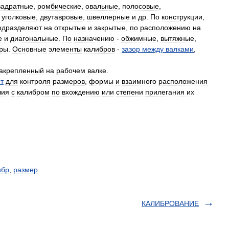
вадратные
,
ромбические
,
овальные
,
полосовые
,
-
уголковые
,
двутавровые
,
швеллерные
и
др
.
По
конструкции
,
одразделяют
на
открытые
и
закрытые
,
по
расположению
на
е
и
диагональные
.
По
назначению
-
обжимные
,
вытяжные
,
ры
.
Основные
элементы
калибров
-
зазор
между
валками
,
акрепленный
на
рабочем
валке
.
т
для
контроля
размеров
,
формы
и
взаимного
расположения
лия
с
калибром
по
вхождению
или
степени
прилегания
их
ибр
,
размер
КАЛИБРОВАНИЕ