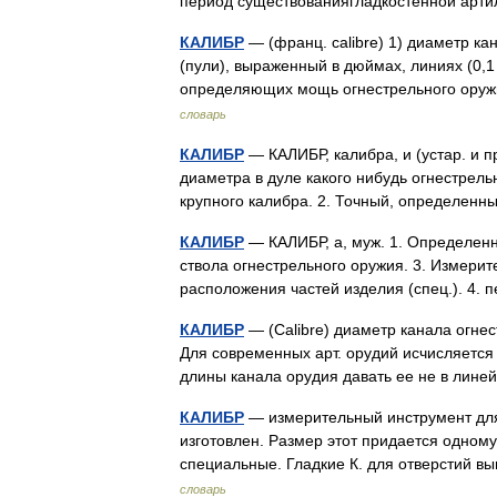
период существованиягладкостенной ар
КАЛИБР
— (франц. calibre) 1) диаметр ка
(пули), выраженный в дюймах, линиях (0,1
определяющих мощь огнестрельного ору
словарь
КАЛИБР
— КАЛИБР, калибра, и (устар. и пр
диаметра в дуле какого нибудь огнестрель
крупного калибра. 2. Точный, определе
КАЛИБР
— КАЛИБР, а, муж. 1. Определенн
ствола огнестрельного оружия. 3. Измери
расположения частей изделия (спец.). 4
КАЛИБР
— (Calibre) диаметр канала огнест
Для современных арт. орудий исчисляется 
длины канала орудия давать ее не в лин
КАЛИБР
— измерительный инструмент для 
изготовлен. Размер этот придается одному
специальные. Гладкие К. для отверстий
словарь