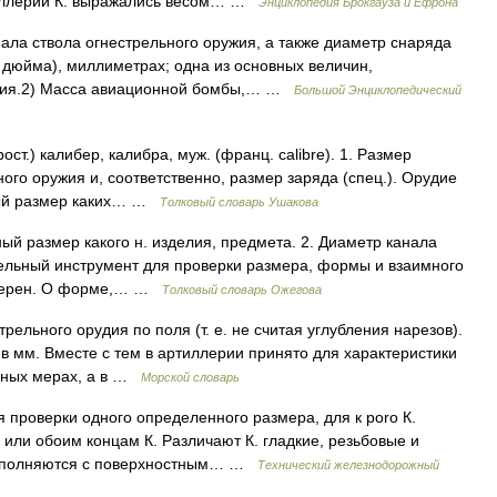
тиллерии К. выражались весом… …
Энциклопедия Брокгауза и Ефрона
нала ствола огнестрельного оружия, а также диаметр снаряда
 дюйма), миллиметрах; одна из основных величин,
жия.2) Масса авиационной бомбы,… …
Большой Энциклопедический
ост.) калибер, калибра, муж. (франц. calibre). 1. Размер
ного оружия и, соответственно, размер заряда (спец.). Орудие
нный размер каких… …
Толковый словарь Ушакова
ый размер какого н. изделия, предмета. 2. Диаметр канала
тельный инструмент для проверки размера, формы и взаимного
. перен. О форме,… …
Толковый словарь Ожегова
рельного орудия по поля (т. е. не считая углубления нарезов).
в мм. Вместе с тем в артиллерии принято для характеристики
ейных мерах, а в …
Морской словарь
проверки одного определенного размера, для к poro К.
 или обоим концам К. Различают К. гладкие, резьбовые и
 выполняются с поверхностным… …
Технический железнодорожный