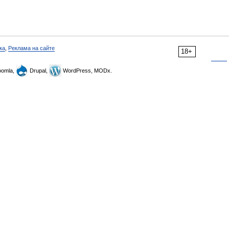
ка
,
Реклама на сайте
18+
omla,
Drupal,
WordPress, MODx.