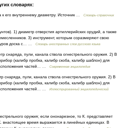
угих словарях:
 к его внутреннему диаметру. Источник …
Словарь-справочник
фунтов). 1) диаметр отверстия артиллерийских орудий, а также
ремесленников. 3) инструмент, которым соразмеряют свою
катуров доска с… …
Словарь иностранных слов русского языка
етр снаряда, пули, канала ствола огнестрельного оружия. 2) В
ибор (калибр пробка, калибр скоба, калибр шаблон) для
 расположения частей… …
Современная энциклопедия
тр снаряда, пули, канала ствола огнестрельного оружия. 2) В
ибор (калибр пробка, калибр скоба, калибр шаблон) для
 расположения частей… …
Иллюстрированный энциклопедический
стрельного оружия; если ононарезное, то К. представляет
К. внастоящее время выражается в линейных единицах. В