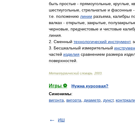
быть
простые
-
прямоугольные
,
круглые
,
к
шестиугольные
,
стрельчатые
и
фасонные
т
.
е
.
положению
линии
разъема
,
калибры
п
валках
-
открытые
,
закрытые
,
полузакрыты
черновые
,
предчистовые
и
чистовые
калиб
линия
.
2
.
Сменный
технологический
инструмент
,
з
3
.
Бесшкальный
измерительный
инструмен
частей
изделия
сравнением
размера
изде
поверхностей
.
Металлургический
словарь
.
2003
.
Игры ⚽
Нужна курсовая?
Синонимы
:
вигонта
,
вигорта
,
диаметр
,
дунст
,
контркал
ИШ