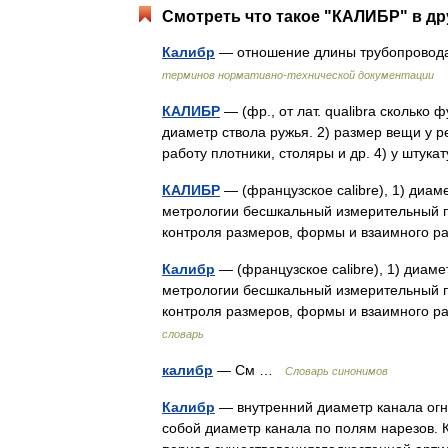
Смотреть что такое "КАЛИБР" в др
Калибр
— отношение длины трубопровода
терминов нормативно-технической документации
КАЛИБР
— (фр., от лат. qualibra сколько 
диаметр ствола ружья. 2) размер вещи у 
работу плотники, столяры и др. 4) у шту
КАЛИБР
— (французское calibre), 1) диам
метрологии бесшкальный измерительный пр
контроля размеров, формы и взаимного
Калибр
— (французское calibre), 1) диаме
метрологии бесшкальный измерительный пр
контроля размеров, формы и взаимного
словарь
калибр
— См …
Словарь синонимов
Калибр
— внутренний диаметр канала огне
собой диаметр канала по полям нарезов. 